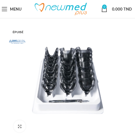
0
MENU
0.000
TND
ÉPUISÉ
Cliquez pour agrandir