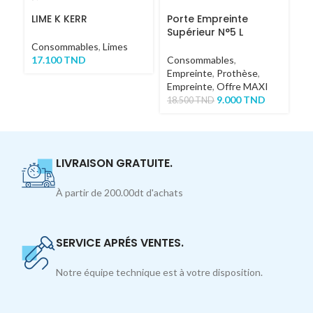
LIME K KERR
Porte Empreinte
F
Supérieur N°5 L
C
T
Consommables
,
Limes
17.100
TND
Consommables
,
C
Empreinte
,
Prothèse
,
5
Empreinte
,
Offre MAXI
9.000
TND
18.500
TND
LIVRAISON GRATUITE.
À partir de 200.00dt d'achats
SERVICE APRÉS VENTES.
Notre équipe technique est à votre disposition.