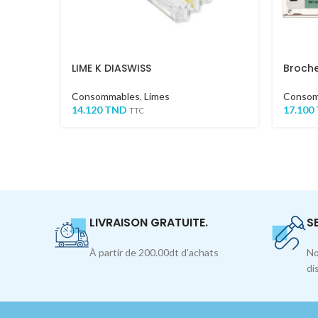
LIME K DIASWISS
Broch
Consommables
,
Limes
Consom
14.120
TND
17.100
TTC
LIVRAISON GRATUITE.
S
À partir de 200.00dt d'achats
No
di