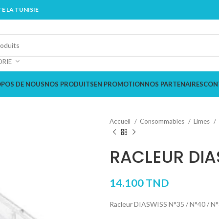
E LA TUNISIE
ORIE
OPOS DE NOUS
NOS PRODUITS
EN PROMOTION
NOS PARTENAIRES
CON
Accueil
Consommables
Limes
RACLEUR DIA
14.100
TND
Racleur DIASWISS N°35 / N°40 / N