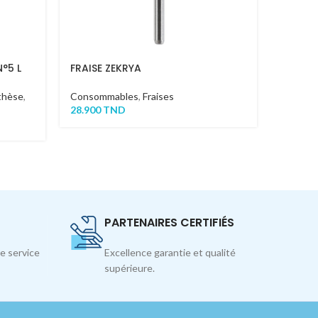
N°5 L
FRAISE ZEKRYA
Algina
thèse
,
Consommables
,
Fraises
Consom
28.900
TND
20.000
PARTENAIRES CERTIFIÉS
e service
Excellence garantie et qualité
supérieure.