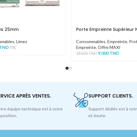
es 25mm
Porte Empreinte Supérieur 
mables
,
Limes
Consommables
,
Empreinte
,
Pro
TND
Empreinte
,
Offre MAXI
TTC
9.000
TND
18.500
TND
ERVICE APRÉS VENTES.
SUPPORT CLIENTS.
tre équipe technique est à votre
Support dédiés est à votr
sposition.
et éoute.