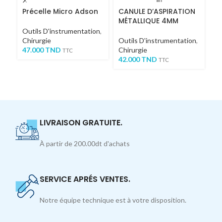
Précelle Micro Adson
CANULE D’ASPIRATION
Ki
MÉTALLIQUE 4MM
A
Outils D'instrumentation
,
Chirurgie
Outils D'instrumentation
,
Em
47.000
TND
Chirurgie
D'
TTC
42.000
TND
2
TTC
LIVRAISON GRATUITE.
À partir de 200.00dt d'achats
SERVICE APRÉS VENTES.
Notre équipe technique est à votre disposition.