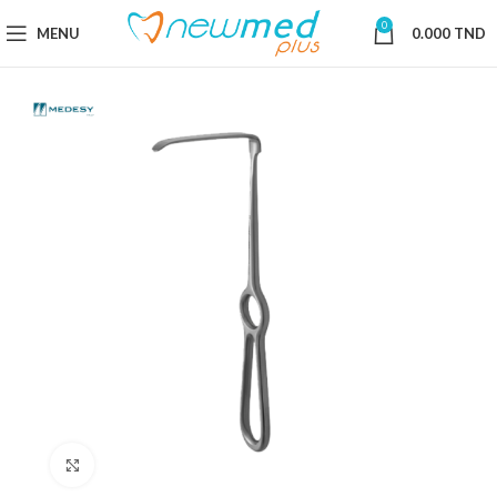
0
MENU
0.000
TND
Cliquez pour agrandir