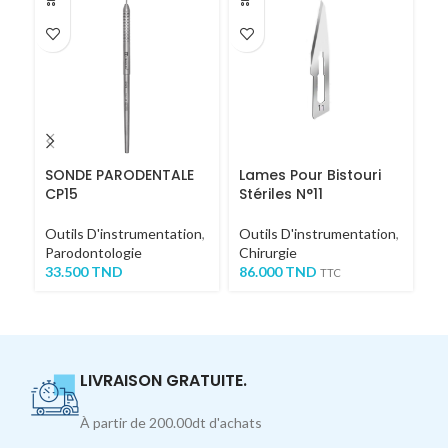
SONDE PARODENTALE
Lames Pour Bistouri
S
CP15
Stériles N°11
Fa
Outils D'instrumentation
,
Outils D'instrumentation
,
Ou
Parodontologie
Chirurgie
Ch
33.500
TND
86.000
TND
S
TTC
7
LIVRAISON GRATUITE.
À partir de 200.00dt d'achats