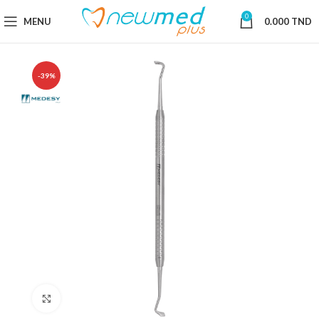
0
MENU
0.000
TND
-39%
Cliquez pour agrandir