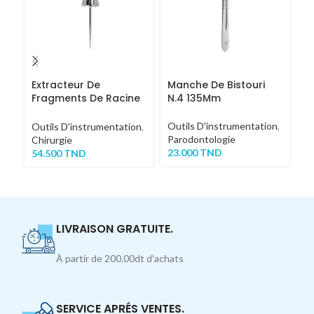
Extracteur De
Manche De Bistouri
M
Fragments De Racine
N.4 135Mm
N
COURT
Outils D'instrumentation
,
Ou
Outils D'instrumentation
,
Parodontologie
Ch
Chirurgie
23.000
TND
2
54.500
TND
LIVRAISON GRATUITE.
À partir de 200.00dt d'achats
SERVICE APRÉS VENTES.