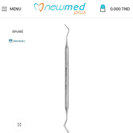
0
MENU
0.000
TND
ÉPUISÉ
Cliquez pour agrandir