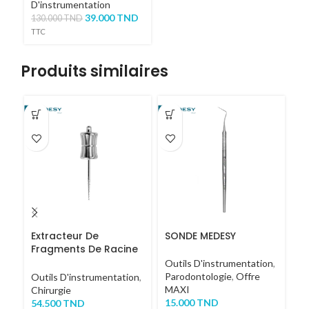
D'instrumentation
39.000
TND
130.000
TND
TTC
Produits similaires
-4
Extracteur De
SONDE MEDESY
P
Fragments De Racine
C
COURT
Outils D'instrumentation
,
Parodontologie
,
Offre
Ou
Outils D'instrumentation
,
MAXI
La
Chirurgie
15.000
TND
54.500
TND
24