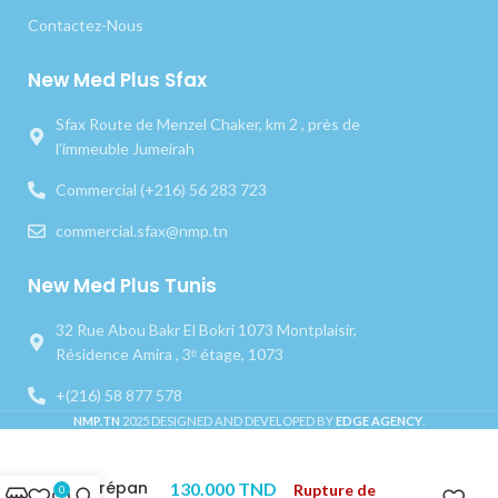
Contactez-Nous
New Med Plus Sfax
Sfax Route de Menzel Chaker, km 2 , près de
l’immeuble Jumeirah
Commercial (+216) 56 283 723
commercial.sfax@nmp.tn
New Med Plus Tunis
32 Rue Abou Bakr El Bokri 1073 Montplaisir,
Résidence Amira , 3ᵉ étage, 1073
+(216) 58 877 578
NMP.TN
2025 DESIGNED AND DEVELOPED BY
EDGE AGENCY
.
Trépan
130.000
TND
Rupture de
0