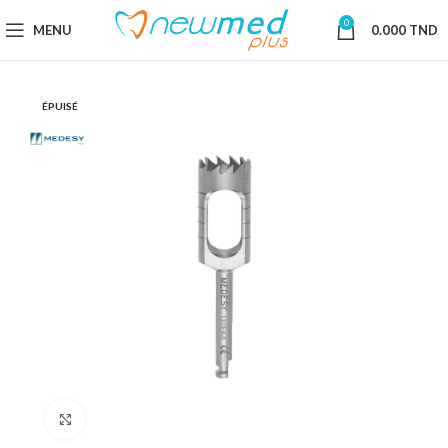
0
MENU
0.000
TND
ÉPUISÉ
Cliquez pour agrandir