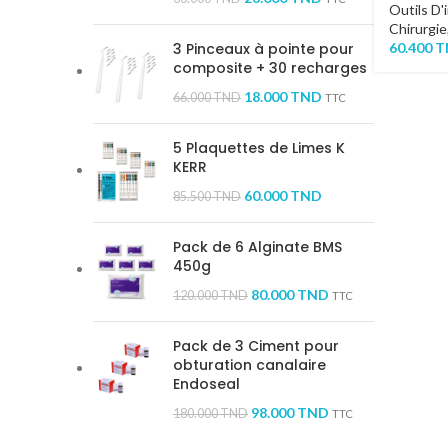
Outils D'
Chirurgie
60.400
T
3 Pinceaux à pointe pour
composite + 30 recharges
18.000
TND
66.000
TND
TTC
5 Plaquettes de Limes K
KERR
60.000
TND
85.500
TND
Pack de 6 Alginate BMS
450g
80.000
TND
120.000
TND
TTC
Pack de 3 Ciment pour
obturation canalaire
Endoseal
98.000
TND
180.000
TND
TTC