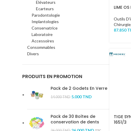
Elévateurs
LIME OS 
Ecarteurs
Parodontologie
Outils D'
Implantologies
Chirurgie
Conservatrice
87.850
T
Laboratoire
Accessoires
Consommables
Divers
PRODUITS EN PROMOTION
Pack de 2 Godets En Verre
5.000
TND
14.000
TND
Pack de 30 Boîtes de
TIGE S
conservation de dents
1651/3
26.000
TND
36.000
TND
TTC