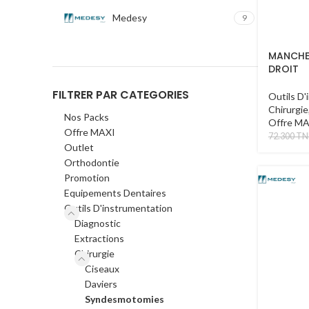
Medesy
9
MANCHE 
DROIT
FILTRER PAR CATEGORIES
Outils D'
Chirurgie
Nos Packs
Offre M
Offre MAXI
72.300
TN
Outlet
Orthodontie
Promotion
Equipements Dentaires
Outils D'instrumentation
Diagnostic
Extractions
Chirurgie
Ciseaux
Daviers
Syndesmotomies