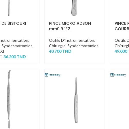
DE BISTOURI
PINCE MICRO ADSON
PINCE 
mm0.9 1*2
COURB
instrumentation
,
Outils D'instrumentation
,
Outils 
,
Syndesmotomies
,
Chirurgie
,
Syndesmotomies
Chirurg
AXI
40.700
TND
49.000
36.200
TND
D