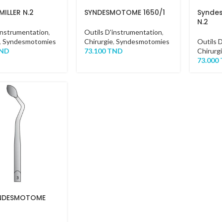
MILLER N.2
SYNDESMOTOME 1650/1
Syndes
N.2
instrumentation
,
Outils D'instrumentation
,
,
Syndesmotomies
Chirurgie
,
Syndesmotomies
Outils 
ND
73.100
TND
Chirurg
73.000
YNDESMOTOME