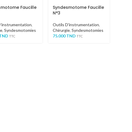
motome Faucille
Syndesmotome Faucille
N°3
D'instrumentation
,
Outils D'instrumentation
,
ie
,
Syndesmotomies
Chirurgie
,
Syndesmotomies
TND
75.000
TND
TTC
TTC