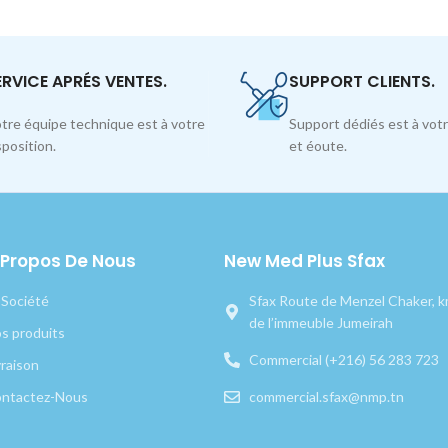
ERVICE APRÉS VENTES.
SUPPORT CLIENTS.
tre équipe technique est à votre
Support dédiés est à votr
sposition.
et éoute.
 Propos De Nous
New Med Plus Sfax
 Société
Sfax Route de Menzel Chaker, km
de l’immeuble Jumeirah
s produits
Commercial (+216) 56 283 723
vraison
ntactez-Nous
commercial.sfax@nmp.tn