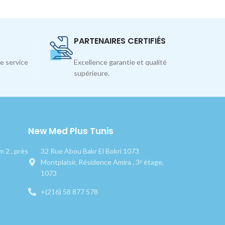
PARTENAIRES CERTIFIÉS
e service
Excellence garantie et qualité
supérieure.
New Med Plus Tunis
 2 , près
32 Rue Abou Bakr El Bokri 1073
Montplaisir, Résidence Amira , 3ᵉ étage,
1073
+(216) 58 877 578