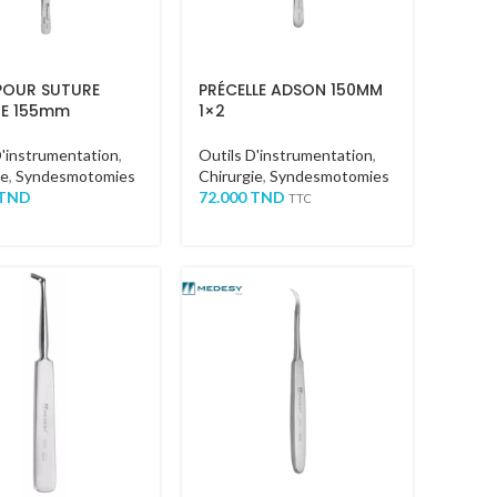
POUR SUTURE
PRÉCELLE ADSON 150MM
E 155mm
1×2
D'instrumentation
,
Outils D'instrumentation
,
ie
,
Syndesmotomies
Chirurgie
,
Syndesmotomies
TND
72.000
TND
TTC