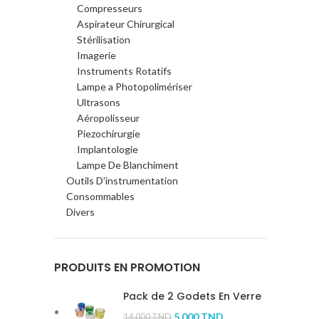
Compresseurs
Aspirateur Chirurgical
Stérilisation
Imagerie
Instruments Rotatifs
Lampe a Photopolimériser
Ultrasons
Aéropolisseur
Piezochirurgie
Implantologie
Lampe De Blanchiment
Outils D'instrumentation
Consommables
Divers
PRODUITS EN PROMOTION
Pack de 2 Godets En Verre
5.000
TND
14.000
TND