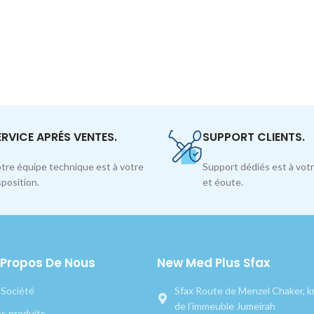
ERVICE APRÉS VENTES.
SUPPORT CLIENTS.
tre équipe technique est à votre
Support dédiés est à votr
sposition.
et éoute.
 Propos De Nous
New Med Plus Sfax
 Société
Sfax Route de Menzel Chaker, km
de l’immeuble Jumeirah
s produits