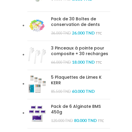
Pack de 30 Boîtes de
conservation de dents
26.000
TND
36.000
TND
TTC
3 Pinceaux à pointe pour
composite + 30 recharges
18.000
TND
66.000
TND
TTC
5 Plaquettes de Limes K
KERR
60.000
TND
85.500
TND
Pack de 6 Alginate BMS
450g
80.000
TND
120.000
TND
TTC