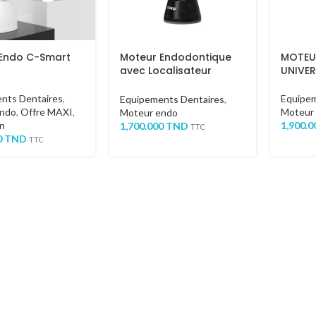
Endo C-Smart
Moteur Endodontique
MOTEU
avec Localisateur
UNIVER
d’Apex
nts Dentaires
,
Equipem
Equipements Dentaires
,
endo
,
Offre MAXI
,
Moteur
Moteur endo
n
1,900.
1,700.000
TND
TTC
0
TND
TTC