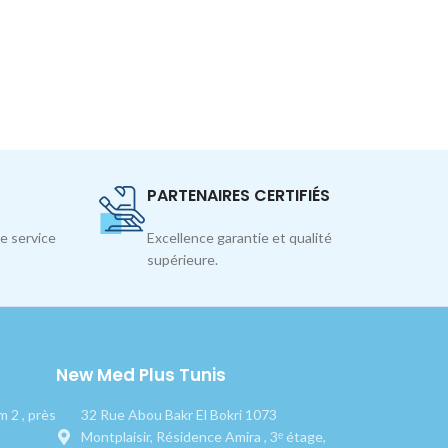
PARTENAIRES CERTIFIÉS
e service
Excellence garantie et qualité
supérieure.
New Med Plus Tunis
 2 , près
32 Rue Abou Bakr El Bokri 1073
Montplaisir, Résidence Amira , 3ᵉ étage,