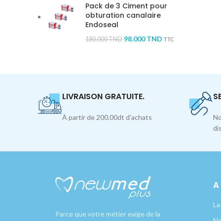
Pack de 3 Ciment pour
obturation canalaire
Endoseal
98.000
TND
180.000
TND
TTC
LIVRAISON GRATUITE.
S
À partir de 200.00dt d'achats
No
di
A
La
Parce que votre métier exige de la
No