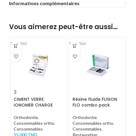
Informations complémentaires
Vous aimerez peut-être aussi…
CIMENT VERRE
Résine fluide FUSION
C
IONOMER CHARGE
FLO combo pack
I
RESINE FUSION I-SEAL
4X2G
S
2x3G
Orthodontie
,
Orthodontie
,
Re
Consommables ortho
,
Consommables ortho
,
5
Consommables
Consommables
,
55.000
TND
Restauration