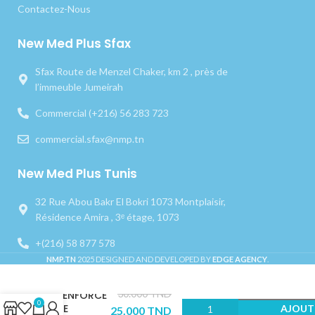
Contactez-Nous
New Med Plus Sfax
Sfax Route de Menzel Chaker, km 2 , près de
l’immeuble Jumeirah
Commercial (+216) 56 283 723
commercial.sfax@nmp.tn
New Med Plus Tunis
32 Rue Abou Bakr El Bokri 1073 Montplaisir,
Résidence Amira , 3ᵉ étage, 1073
+(216) 58 877 578
NMP.TN
2025 DESIGNED AND DEVELOPED BY
EDGE AGENCY
.
CIMENT
ZOE
30.000
TND
RENFORCE
0
DE
AJOUT
25.000
TND