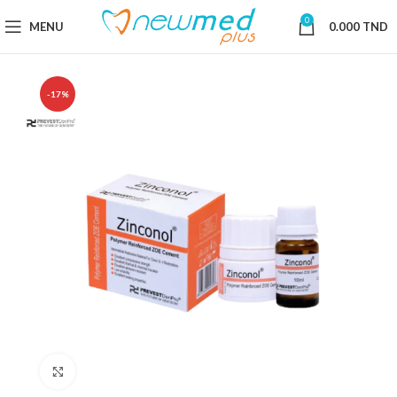
0
MENU
0.000
TND
-17%
Cliquez pour agrandir