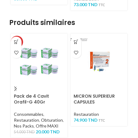
73.000
TND
TTC
Produits similaires
-63%
Pack de 4 Cavit
MICRON SUPERIEUR
N
Orafil-G 40Gr
CAPSULES
P
Consommables
,
Restauration
C
Restauration
,
Obturation
,
74.900
TND
En
TTC
Nos Packs
,
Offre MAXI
6
20.000
TND
54.000
TND