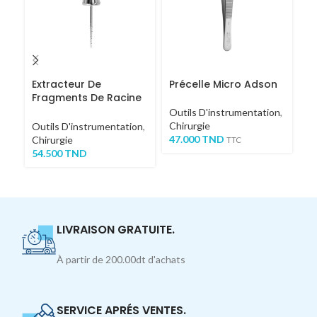
Extracteur De
Précelle Micro Adson
C
Fragments De Racine
M
COURT
Outils D'instrumentation
,
Chirurgie
Ou
Outils D'instrumentation
,
47.000
TND
Ch
Chirurgie
TTC
4
54.500
TND
LIVRAISON GRATUITE.
À partir de 200.00dt d'achats
SERVICE APRÉS VENTES.