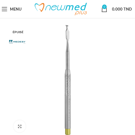
0
MENU
0.000
TND
ÉPUISÉ
Cliquez pour agrandir