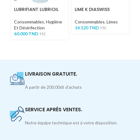
LUBRIFIANT LUBRIOIL
LIME K DIASWISS
C
I
RE
Consommables
,
Hygiène
Consommables
,
Limes
2
Et Désinfection
14.120
TND
Or
TTC
60.000
TND
Co
TTC
C
5
LIVRAISON GRATUITE.
À partir de 200.00dt d'achats
SERVICE APRÉS VENTES.
Notre équipe technique est à votre disposition.