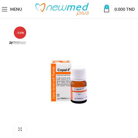
0
MENU
0.000
TND
-50%
Cliquez pour agrandir