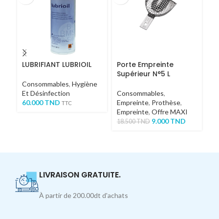
LUBRIFIANT LUBRIOIL
Porte Empreinte
B
Supérieur N°5 L
D
DE
Consommables
,
Hygiène
Et Désinfection
Consommables
,
C
60.000
TND
Empreinte
,
Prothèse
,
9
TTC
Empreinte
,
Offre MAXI
9.000
TND
18.500
TND
LIVRAISON GRATUITE.
À partir de 200.00dt d'achats