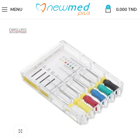
0
MENU
0.000
TND
Cliquez pour agrandir