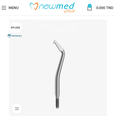
0
MENU
0.000
TND
ÉPUISÉ
Cliquez pour agrandir