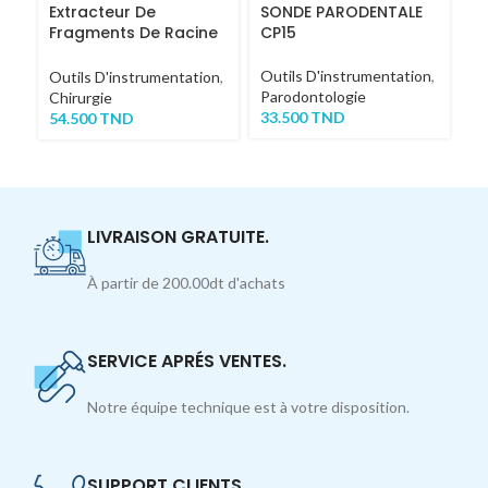
Extracteur De
SONDE PARODENTALE
P
Fragments De Racine
CP15
K
COURT
C
Outils D'instrumentation
,
Outils D'instrumentation
,
Ou
Parodontologie
Chirurgie
Ch
33.500
TND
54.500
TND
68
TT
LIVRAISON GRATUITE.
À partir de 200.00dt d'achats
SERVICE APRÉS VENTES.
Notre équipe technique est à votre disposition.
SUPPORT CLIENTS.