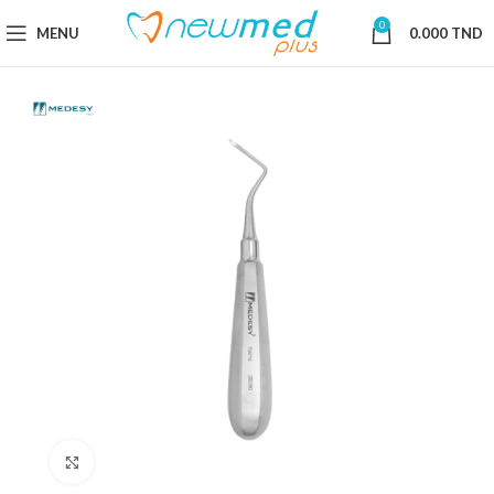
0
MENU
0.000
TND
Cliquez pour agrandir