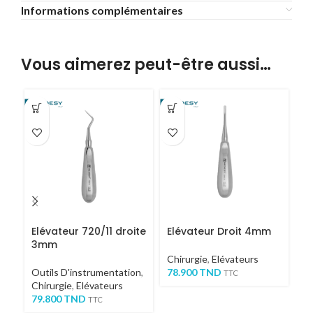
Informations complémentaires
Vous aimerez peut-être aussi…
Elévateur 720/11 droite
Elévateur Droit 4mm
El
3mm
C
Chirurgie
,
Elévateurs
Outils D'instrumentation
,
78.900
TND
Ou
TTC
Chirurgie
,
Elévateurs
Ex
79.800
TND
7
TTC