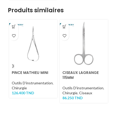
Produits similaires
-1
PINCE MATHIEU MINI
CISEAUX LAGRANGE
P
115MM
Outils D'instrumentation
,
Or
Chirurgie
Outils D'instrumentation
,
In
126.400
TND
Chirurgie
,
Ciseaux
D'
86.250
TND
Ch
62
TT