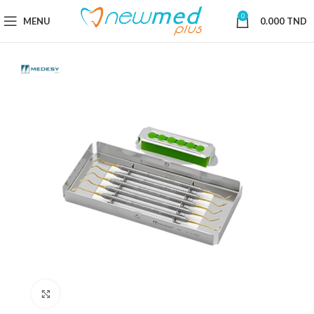
0
MENU
0.000
TND
Cliquez pour agrandir