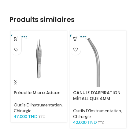
Produits similaires
-2
Précelle Micro Adson
CANULE D’ASPIRATION
PI
MÉTALLIQUE 4MM
1
Outils D'instrumentation
,
Chirurgie
Outils D'instrumentation
,
Ou
47.000
TND
Chirurgie
Ch
TTC
42.000
TND
27
TTC
TT