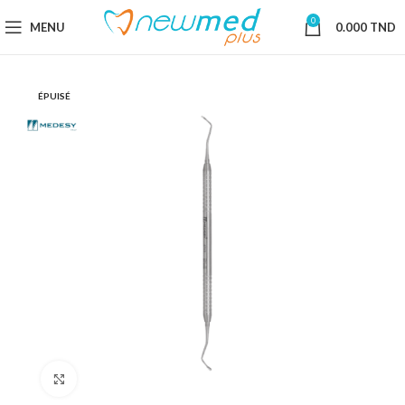
0
MENU
0.000
TND
ÉPUISÉ
Cliquez pour agrandir