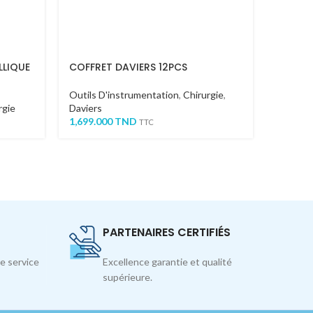
LLIQUE
COFFRET DAVIERS 12PCS
Syndes
Outils D'instrumentation
,
Chirurgie
,
Outils 
rgie
Daviers
Syndes
1,699.000
TND
75.000
TTC
PARTENAIRES CERTIFIÉS
e service
Excellence garantie et qualité
supérieure.