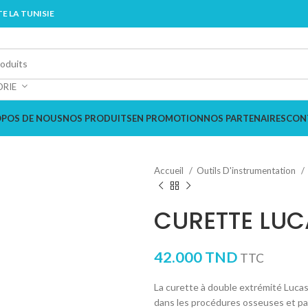
E LA TUNISIE
ORIE
OPOS DE NOUS
NOS PRODUITS
EN PROMOTION
NOS PARTENAIRES
CON
Accueil
Outils D'instrumentation
CURETTE LUC
42.000
TND
TTC
La curette à double extrémité Lucas
dans les procédures osseuses et par