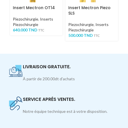
Insert Mectron OT14
Insert Mectron Piezo
P
SLS
PI
I
Piezochirurgie
,
Inserts
Piezochirurgie
Piezochirurgie
,
Inserts
Eq
640.000
TND
Piezochirurgie
Pi
TTC
500.000
TND
de
TTC
15
LIVRAISON GRATUITE.
À partir de 200.00dt d'achats
SERVICE APRÉS VENTES.
Notre équipe technique est à votre disposition.