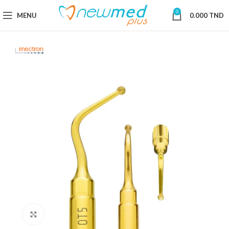
0
MENU
0.000
TND
Cliquez pour agrandir