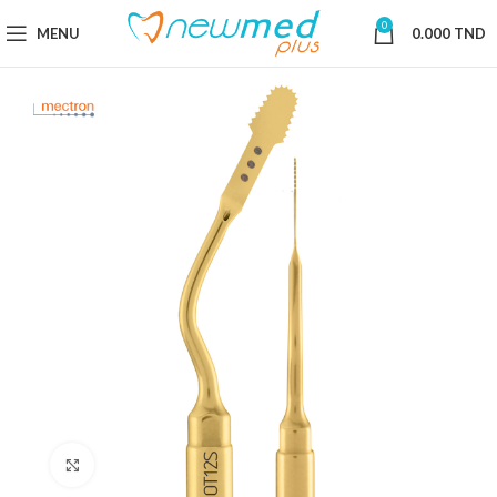
0
MENU
0.000
TND
Cliquez pour agrandir