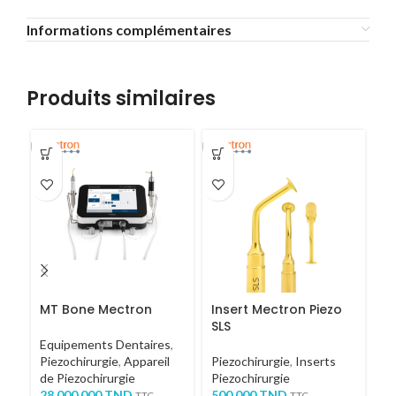
Informations complémentaires
Produits similaires
MT Bone Mectron
Insert Mectron Piezo
I
SLS
Equipements Dentaires
,
Pi
Piezochirurgie
,
Appareil
Piezochirurgie
,
Inserts
Pi
de Piezochirurgie
Piezochirurgie
3
28,000.000
TND
500.000
TND
TTC
TTC