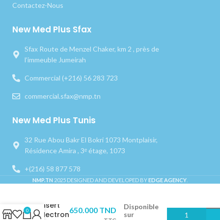
Contactez-Nous
New Med Plus Sfax
Sfax Route de Menzel Chaker, km 2 , près de
l’immeuble Jumeirah
Commercial (+216) 56 283 723
commercial.sfax@nmp.tn
New Med Plus Tunis
32 Rue Abou Bakr El Bokri 1073 Montplaisir,
Résidence Amira , 3ᵉ étage, 1073
+(216) 58 877 578
NMP.TN
2025 DESIGNED AND DEVELOPED BY
EDGE AGENCY
.
Insert
Disponible
650.000
TND
0
Mectron
sur