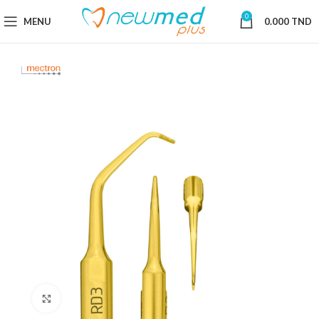
0
MENU
0.000
TND
Cliquez pour agrandir