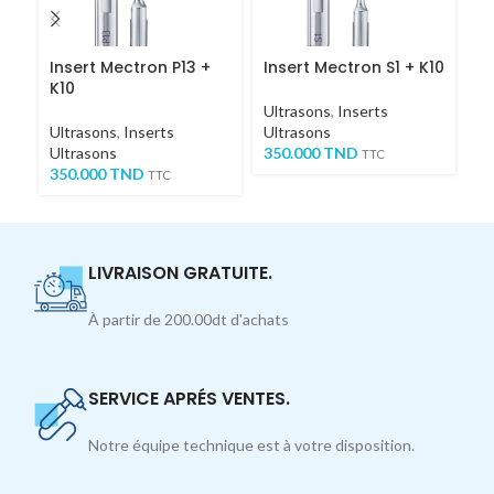
Insert Mectron P13 +
Insert Mectron S1 + K10
I
K10
Ultrasons
,
Inserts
In
Ultrasons
,
Inserts
Ultrasons
Ul
Ultrasons
350.000
TND
Ul
TTC
350.000
TND
1,
TTC
LIVRAISON GRATUITE.
À partir de 200.00dt d'achats
SERVICE APRÉS VENTES.
Notre équipe technique est à votre disposition.