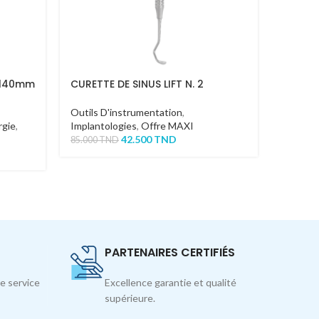
 140mm
CURETTE DE SINUS LIFT N. 2
TIGE S
Outils D'instrumentation
,
Outils 
rgie
,
Implantologies
,
Offre MAXI
Syndes
42.500
TND
60.400
85.000
TND
PARTENAIRES CERTIFIÉS
e service
Excellence garantie et qualité
supérieure.