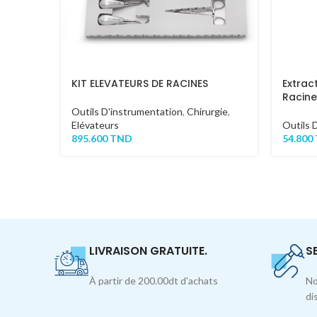
KIT ELEVATEURS DE RACINES
Extrac
Racin
Outils D'instrumentation
,
Chirurgie
,
Elévateurs
Outils 
895.600
TND
54.800
LIVRAISON GRATUITE.
S
À partir de 200.00dt d'achats
No
di