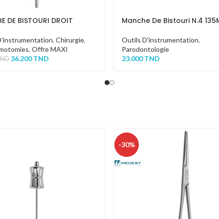
E DE BISTOURI DROIT
Manche De Bistouri N.4 13
D'instrumentation
,
Chirurgie
,
Outils D'instrumentation
,
motomies
,
Offre MAXI
Parodontologie
36.200
TND
23.000
TND
TND
-30%