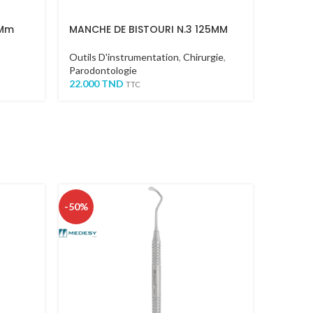
5Mm
MANCHE DE BISTOURI N.3 125MM
Lames P
Outils D'instrumentation
,
Chirurgie
,
Outils 
Parodontologie
86.000
22.000
TND
TTC
-50%