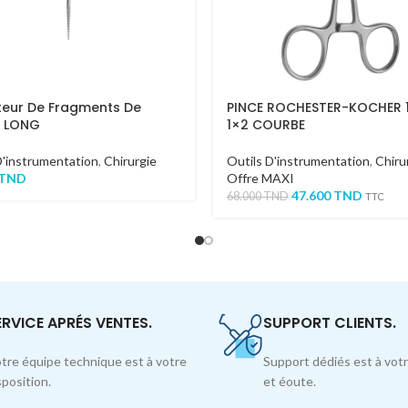
teur De Fragments De
PINCE ROCHESTER-KOCHER
e LONG
1×2 COURBE
D'instrumentation
,
Chirurgie
Outils D'instrumentation
,
Chiru
TND
Offre MAXI
47.600
TND
68.000
TND
TTC
ERVICE APRÉS VENTES.
SUPPORT CLIENTS.
tre équipe technique est à votre
Support dédiés est à votr
sposition.
et éoute.