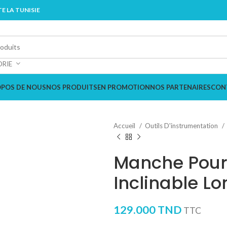
E LA TUNISIE
ORIE
OPOS DE NOUS
NOS PRODUITS
EN PROMOTION
NOS PARTENAIRES
CON
Accueil
Outils D'instrumentation
Manche Pour 
Inclinable L
129.000
TND
TTC