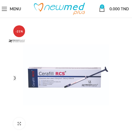
0
MENU
0.000
TND
-21%
Cliquez pour agrandir