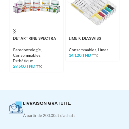
DETARTRINE SPECTRA
LIME K DIASWISS
LI
Parodontologie
,
Consommables
,
Limes
C
Consommables
,
14.120
TND
1
TTC
Esthétique
29.500
TND
TTC
LIVRAISON GRATUITE.
À partir de 200.00dt d'achats