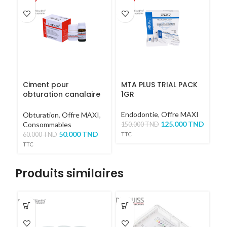
Ciment pour
MTA PLUS TRIAL PACK
obturation canalaire
1GR
Endoseal
Endodontie
,
Offre MAXI
Obturation
,
Offre MAXI
,
125.000
TND
Consommables
150.000
TND
50.000
TND
TTC
60.000
TND
TTC
Produits similaires