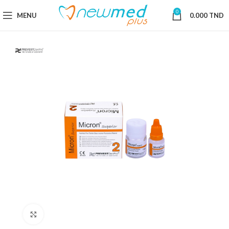
0
MENU
0.000
TND
Cliquez pour agrandir