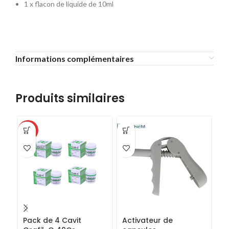
1 x flacon de liquide de 10ml
Informations complémentaires
Produits similaires
-63%
-1
Pack de 4 Cavit
Activateur de
C