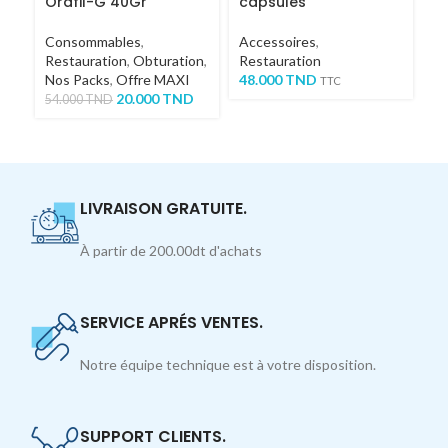
Orafil-G 40Gr
capsules
D
Z
Consommables
,
Accessoires
,
C
Restauration
,
Obturation
,
Restauration
Re
Nos Packs
,
Offre MAXI
48.000
TND
M
TTC
20.000
TND
54.000
TND
30
TT
LIVRAISON GRATUITE.
À partir de 200.00dt d'achats
SERVICE APRÉS VENTES.
Notre équipe technique est à votre disposition.
SUPPORT CLIENTS.