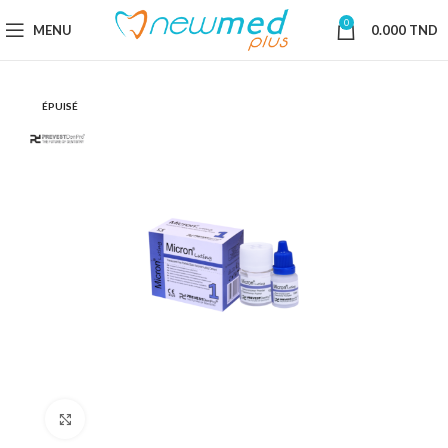
0
MENU
0.000
TND
ÉPUISÉ
Cliquez pour agrandir