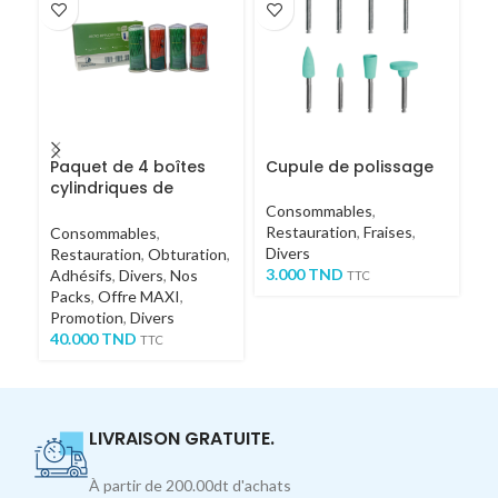
Paquet de 4 boîtes
Cupule de polissage
C
cylindriques de
D
micro-applicateurs
Z
Consommables
,
DOCHEM
Restauration
,
Fraises
,
Consommables
,
C
Divers
Restauration
,
Obturation
,
Re
3.000
TND
Adhésifs
,
Divers
,
Nos
M
TTC
Packs
,
Offre MAXI
,
30
Promotion
,
Divers
TT
40.000
TND
TTC
LIVRAISON GRATUITE.
À partir de 200.00dt d'achats