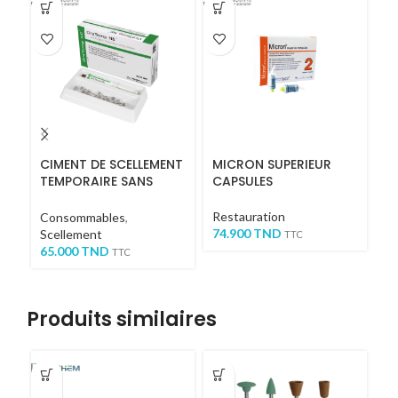
-1
CIMENT DE SCELLEMENT
MICRON SUPERIEUR
M
TEMPORAIRE SANS
CAPSULES
1
EUGENOL ORATEMP NE
Restauration
En
Consommables
,
74.900
TND
Scellement
15
TTC
65.000
TND
TT
TTC
Produits similaires
-1