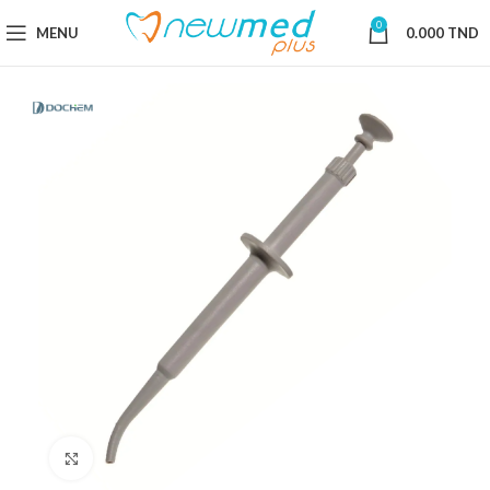
0
MENU
0.000
TND
Cliquez pour agrandir