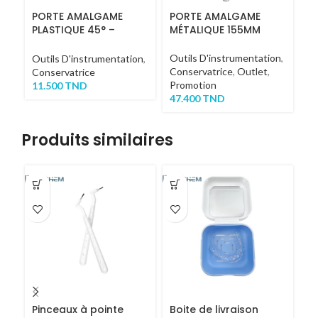
PORTE AMALGAME
PORTE AMALGAME
K
PLASTIQUE 45° –
MÉTALIQUE 155MM
B
EMBOUT DE RECHANGE
Outils D'instrumentation
,
Ou
Outils D'instrumentation
,
Conservatrice
,
Outlet
,
Co
Conservatrice
Promotion
M
11.500
TND
47.400
TND
35
Produits similaires
Pinceaux à pointe
Boite de livraison
B