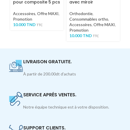
pour composite 5 pcs
avec miroir
D
(
Accessoires
,
Offre MAXI
,
Orthodontie
,
Ac
Promotion
Consommables ortho
,
C
10.000
TND
Accessoires
,
Offre MAXI
,
2
TTC
Promotion
10.000
TND
TTC
LIVRAISON GRATUITE.
À partir de 200.00dt d'achats
SERVICE APRÉS VENTES.
Notre équipe technique est à votre disposition.
SUPPORT CLIENTS.