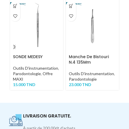
SONDE MEDESY
Manche De Bistouri
La
N.4 135Mm
St
Outils D'instrumentation
,
Parodontologie
,
Offre
Outils D'instrumentation
,
Ou
MAXI
Parodontologie
Ch
15.000
TND
23.000
TND
8
LIVRAISON GRATUITE.
À partir de 200.00dt d'achats