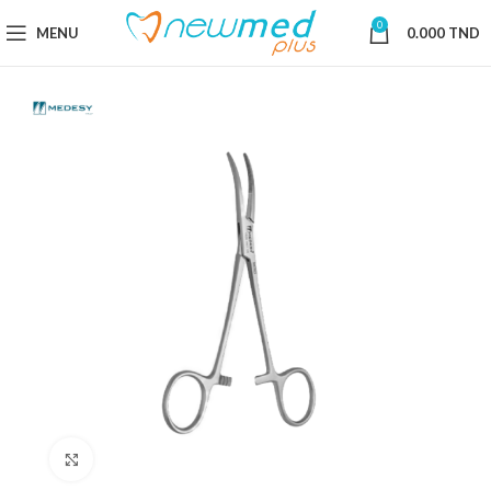
0
MENU
0.000
TND
Cliquez pour agrandir