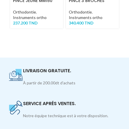
PINCE JEUNE MM150
PINCE 3 BROCHES
P
B
Orthodontie
,
Orthodontie
,
Instruments ortho
Instruments ortho
Or
237.200
TND
340.400
TND
In
6
LIVRAISON GRATUITE.
À partir de 200.00dt d'achats
SERVICE APRÉS VENTES.
Notre équipe technique est à votre disposition.