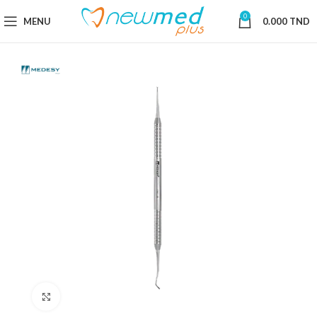
0
MENU
0.000
TND
Cliquez pour agrandir