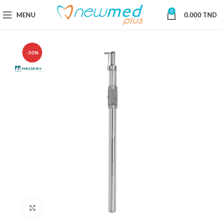
0
MENU
0.000
TND
-30%
Cliquez pour agrandir