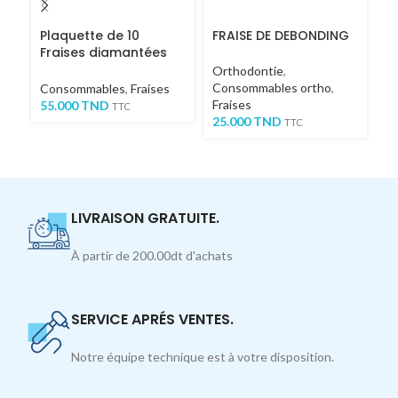
Plaquette de 10
FRAISE DE DEBONDING
F
Fraises diamantées
très fines – ovales
Orthodontie
,
Or
Consommables ortho
,
Co
Consommables
,
Fraises
Fraises
Fr
55.000
TND
TTC
25.000
TND
2
TTC
LIVRAISON GRATUITE.
À partir de 200.00dt d'achats
SERVICE APRÉS VENTES.
Notre équipe technique est à votre disposition.