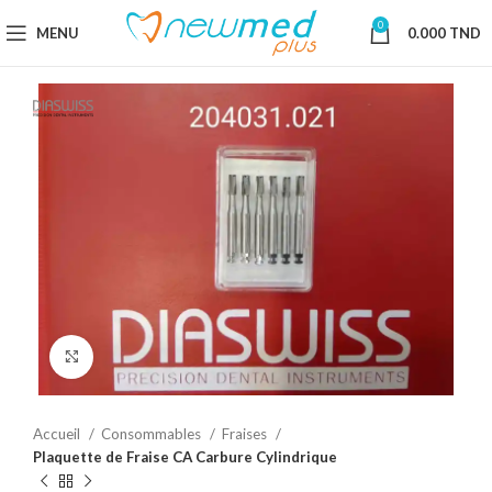
0
MENU
0.000
TND
Cliquez pour agrandir
Accueil
Consommables
Fraises
Plaquette de Fraise CA Carbure Cylindrique