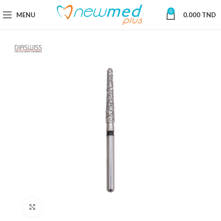
0
MENU
0.000
TND
Cliquez pour agrandir