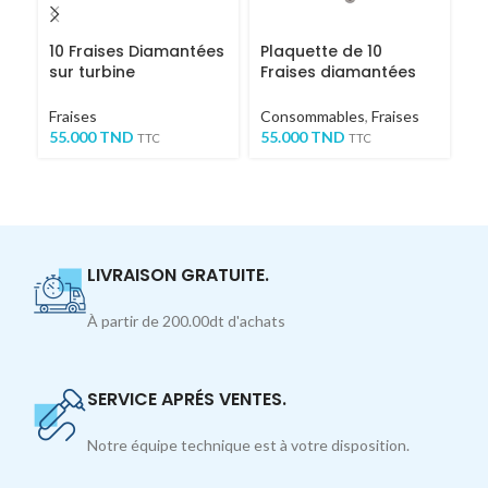
10 Fraises Diamantées
Plaquette de 10
F
sur turbine
Fraises diamantées
Epaulement bague
très fines – ovales
Or
noire
Co
Fraises
Consommables
,
Fraises
Fr
55.000
TND
55.000
TND
TTC
TTC
2
LIVRAISON GRATUITE.
À partir de 200.00dt d'achats
SERVICE APRÉS VENTES.
Notre équipe technique est à votre disposition.