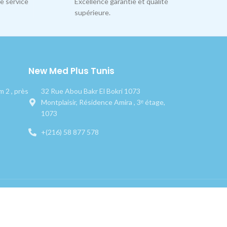
e service
Excellence garantie et qualité
supérieure.
New Med Plus Tunis
 2 , près
32 Rue Abou Bakr El Bokri 1073
Montplaisir, Résidence Amira , 3ᵉ étage,
1073
+(216) 58 877 578