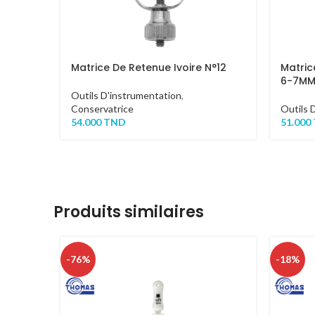
Matrice De Retenue Ivoire N°12
Matric
6-7M
Outils D'instrumentation
,
Conservatrice
Outils 
54.000
TND
51.000
Produits similaires
-76%
-18%