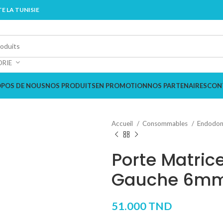
E LA TUNISIE
ORIE
OPOS DE NOUS
NOS PRODUITS
EN PROMOTION
NOS PARTENAIRES
CON
Accueil
Consommables
Endodon
Porte Matric
Gauche 6m
51.000
TND