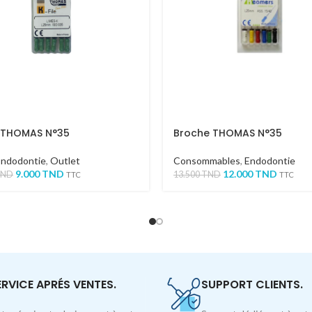
K THOMAS N°35
Broche THOMAS N°35
Endodontie
,
Outlet
Consommables
,
Endodontie
9.000
TND
12.000
TND
TND
13.500
TND
TTC
TTC
ERVICE APRÉS VENTES.
SUPPORT CLIENTS.