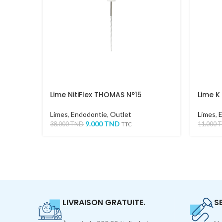
Lime NitiFlex THOMAS N°15
Lime 
Limes
,
Endodontie
,
Outlet
Limes
,
9.000
TND
38.000
TND
11.000
TTC
LIVRAISON GRATUITE.
S