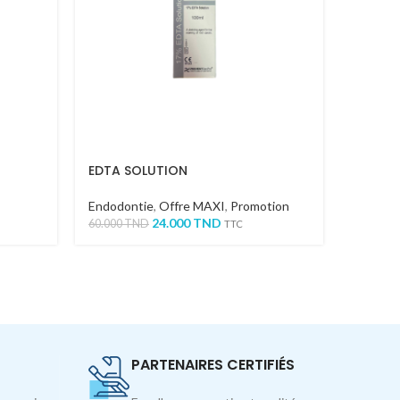
EDTA SOLUTION
EDTA G
Endodontie
,
Offre MAXI
,
Promotion
Consom
24.000
TND
60.000
TND
44.900
T
TTC
PARTENAIRES CERTIFIÉS