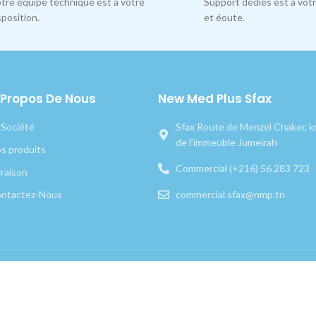
tre équipe technique est à votre
Support dédiés est à votr
sposition.
et éoute.
 Propos De Nous
New Med Plus Sfax
 Société
Sfax Route de Menzel Chaker, km
de l’immeuble Jumeirah
s produits
Commercial (+216) 56 283 723
vraison
ntactez-Nous
commercial.sfax@nmp.tn