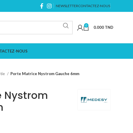
NEWSLETTER
CONTACTEZ-NOUS
0
0.000
TND
TACTEZ-NOUS
tie
Porte Matrice Nystrom Gauche 6mm
e Nystrom
m