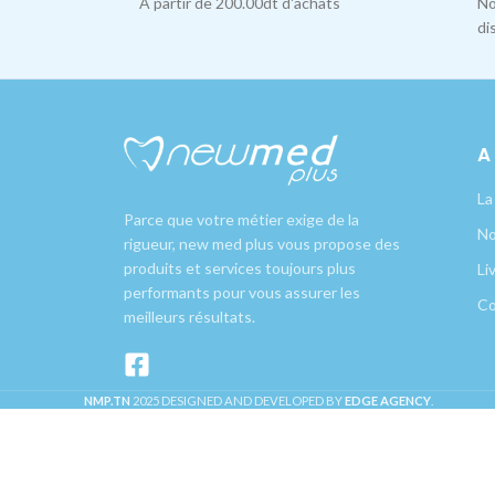
À partir de 200.00dt d'achats
No
di
A
La
Parce que votre métier exige de la
No
rigueur, new med plus vous propose des
produits et services toujours plus
Li
performants pour vous assurer les
Co
meilleurs résultats.
NMP.TN
2025 DESIGNED AND DEVELOPED BY
EDGE AGENCY
.