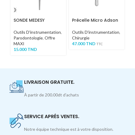
SONDE MEDESY
Précelle Micro Adson
PI
1
Outils D'instrumentation
,
Outils D'instrumentation
,
Parodontologie
,
Offre
Chirurgie
Ou
MAXI
47.000
TND
Ch
TTC
15.000
TND
27
TT
LIVRAISON GRATUITE.
À partir de 200.00dt d'achats
SERVICE APRÉS VENTES.
Notre équipe technique est à votre disposition.