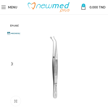
0
MENU
0.000
TND
ÉPUISÉ
Cliquez pour agrandir