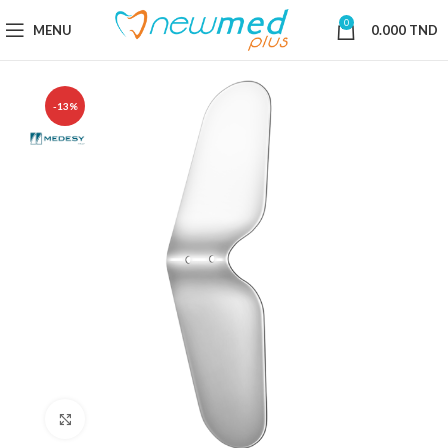
0
MENU
0.000
TND
-13%
Cliquez pour agrandir