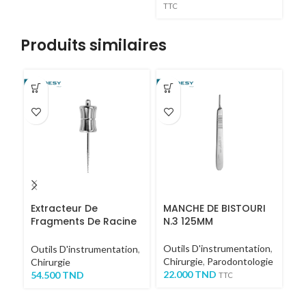
TTC
Produits similaires
Extracteur De
MANCHE DE BISTOURI
P
Fragments De Racine
N.3 125MM
COURT
Ou
Outils D'instrumentation
,
Ch
Outils D'instrumentation
,
Chirurgie
,
Parodontologie
4
Chirurgie
22.000
TND
54.500
TND
TTC