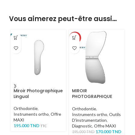
Vous aimerez peut-être aussi…
-13%
Miroir Photographique
MIROIR
M
Lingual
PHOTOGRAPHIQUE
P
OCCLUSAL
O
Orthodontie
,
Orthodontie
,
Or
Instruments ortho
,
Offre
Instruments ortho
,
Outils
In
MAXI
D'instrumentation
,
D'
195.000
TND
Diagnostic
,
Offre MAXI
Di
TTC
170.000
TND
1
195.000
TND