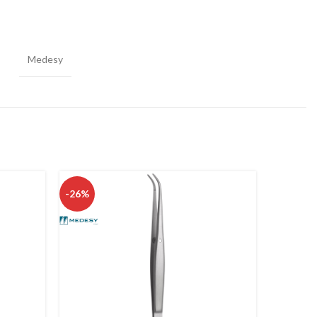
Medesy
-26%
-30%