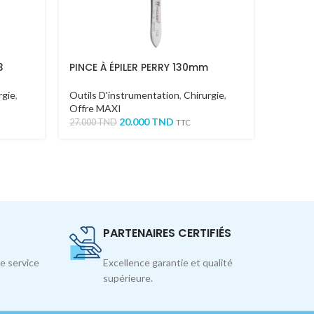
3
PINCE À ÉPILER PERRY 130mm
PINCE
1×2 C
rgie
,
Outils D'instrumentation
,
Chirurgie
,
Offre MAXI
Outils 
20.000
TND
Offre 
27.000
TND
TTC
68.000
T
PARTENAIRES CERTIFIÉS
e service
Excellence garantie et qualité
supérieure.