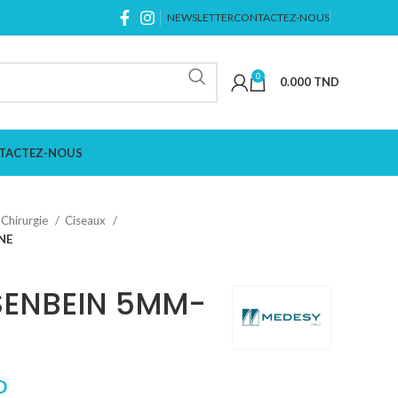
NEWSLETTER
CONTACTEZ-NOUS
0
0.000
TND
TACTEZ-NOUS
Chirurgie
Ciseaux
NE
SENBEIN 5MM-
D