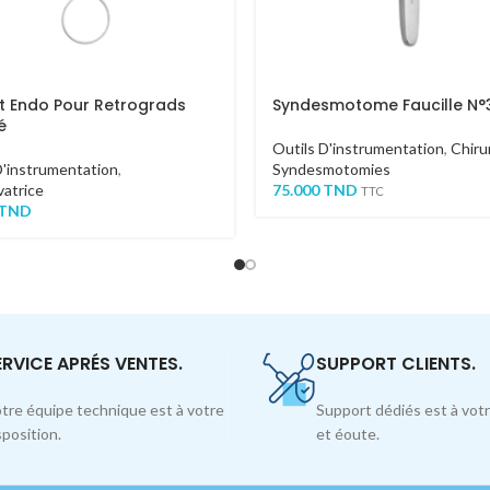
et Endo Pour Retrograds
Syndesmotome Faucille N°
é
Outils D'instrumentation
,
Chiru
D'instrumentation
,
Syndesmotomies
atrice
75.000
TND
TTC
TND
ERVICE APRÉS VENTES.
SUPPORT CLIENTS.
tre équipe technique est à votre
Support dédiés est à votr
sposition.
et éoute.