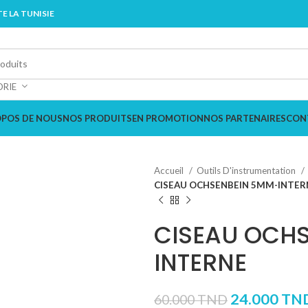
E LA TUNISIE
ORIE
OPOS DE NOUS
NOS PRODUITS
EN PROMOTION
NOS PARTENAIRES
CON
Accueil
Outils D'instrumentation
CISEAU OCHSENBEIN 5MM-INTER
CISEAU OCH
INTERNE
24.000
TN
60.000
TND