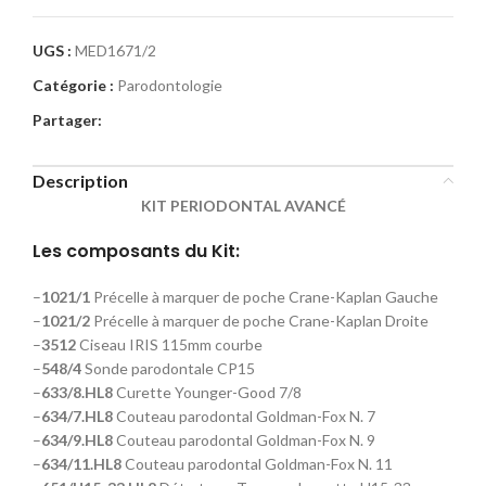
UGS :
MED1671/2
Catégorie :
Parodontologie
Partager:
Description
KIT PERIODONTAL AVANCÉ
Les composants du Kit:
–
1021/1
Précelle à marquer de poche Crane-Kaplan Gauche
–
1021/2
Précelle à marquer de poche Crane-Kaplan Droite
–
3512
Ciseau IRIS 115mm courbe
–
548/4
Sonde parodontale CP15
–
633/8.HL8
Curette Younger-Good 7/8
–
634/7.HL8
Couteau parodontal Goldman-Fox N. 7
–
634/9.HL8
Couteau parodontal Goldman-Fox N. 9
–
634/11.HL8
Couteau parodontal Goldman-Fox N. 11