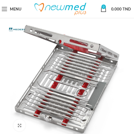
0
MENU
0.000
TND
Cliquez pour agrandir