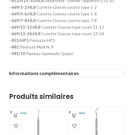
–
651/U15-33.HL8
Détartreur Towner-Jaquette U15-33
–
669/1-2.HL8
Curette Gracey courte type 1-2
–
669/5-6.HL8
Curette Gracey courte type 5-6
–
669/7-8.HL8
Curette Gracey courte type 7-8
–
669/11-12.HL8
Curette Gracey type court 11-12
–
669/13-14.HL8
Curette Gracey type court 13-14
–
851/HP3
Périoste HP3
–
882
Périoste Molt N. 9
–
981/19
Plateau Gammafix Quatri
Informations complémentaires
Produits similaires