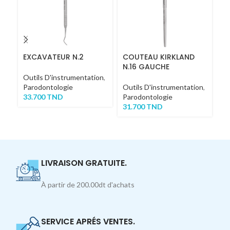
EXCAVATEUR N.2
COUTEAU KIRKLAND
C
N.16 GAUCHE
D
Outils D'instrumentation
,
Parodontologie
Outils D'instrumentation
,
Ou
33.700
TND
Parodontologie
Pa
31.700
TND
3
LIVRAISON GRATUITE.
À partir de 200.00dt d'achats
SERVICE APRÉS VENTES.