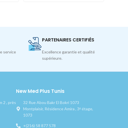
PARTENAIRES CERTIFIÉS
e service
Excellence garantie et qualité
supérieure.
New Med Plus Tunis
 2 , près
32 Rue Abou Bakr El Bokri 1073
Montplaisir, Résidence Amira , 3ᵉ étage,
1073
+(216) 58 877 578