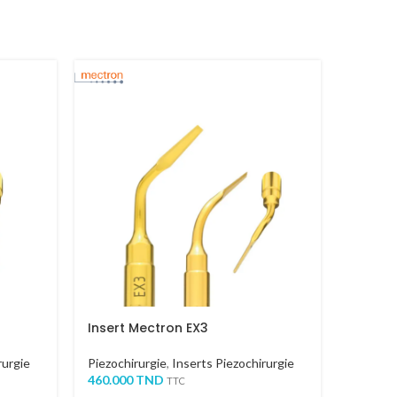
Insert Mectron EX3
Insert
rurgie
Piezochirurgie
,
Inserts Piezochirurgie
Piezochi
460.000
TND
460.00
TTC