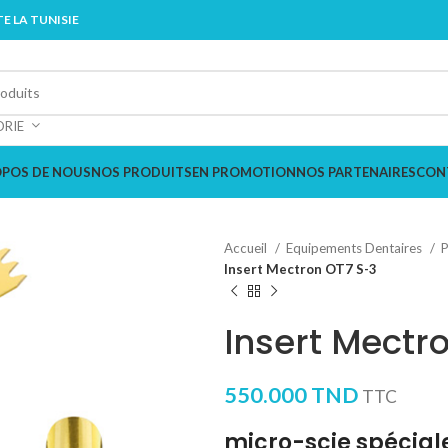
E LA TUNISIE
ORIE
OPOS DE NOUS
NOS PRODUITS
EN PROMOTION
NOS PARTENAIRES
CON
Accueil
Equipements Dentaires
P
Insert Mectron OT7 S-3
Insert Mectr
550.000
TND
TTC
micro-scie spécial