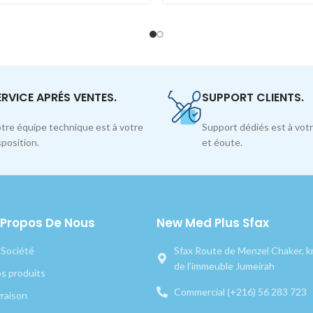
ERVICE APRÉS VENTES.
SUPPORT CLIENTS.
tre équipe technique est à votre
Support dédiés est à votr
sposition.
et éoute.
 Propos De Nous
New Med Plus Sfax
 Société
Sfax Route de Menzel Chaker, km
de l’immeuble Jumeirah
s produits
Commercial (+216) 56 283 723
vraison