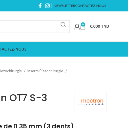
NEWSLETTER
CONTACTEZ-NOUS
0
0.000
TND
TACTEZ-NOUS
iezochirurgie
Inserts Piezochirurgie
on OT7 S-3
e de 0,35 mm (3 dents)