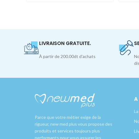
LIVRAISON GRATUITE.
S
À partir de 200.00dt d'achats
No
di
A
La
Parce que votre métier exige de la
No
rigueur, new med plus vous propose des
produits et services toujours plus
Li
performants pour vous assurer les