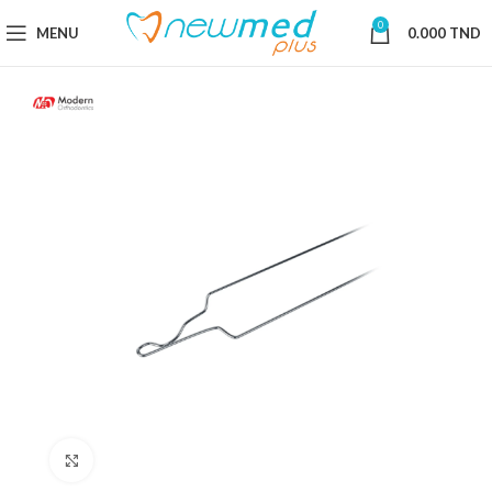
0
MENU
0.000
TND
Cliquez pour agrandir