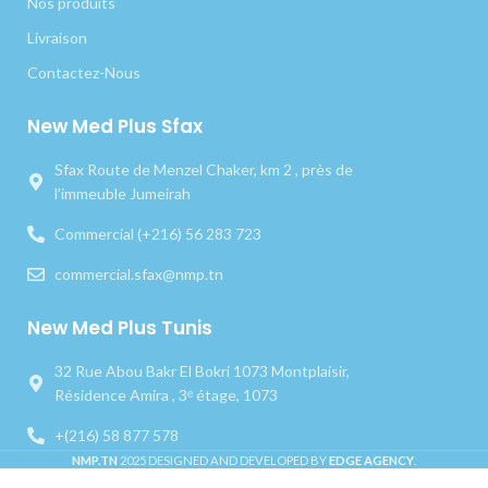
Nos produits
Livraison
Contactez-Nous
New Med Plus Sfax
Sfax Route de Menzel Chaker, km 2 , près de
l’immeuble Jumeirah
Commercial (+216) 56 283 723
commercial.sfax@nmp.tn
New Med Plus Tunis
32 Rue Abou Bakr El Bokri 1073 Montplaisir,
Résidence Amira , 3ᵉ étage, 1073
+(216) 58 877 578
NMP.TN
2025 DESIGNED AND DEVELOPED BY
EDGE AGENCY
.