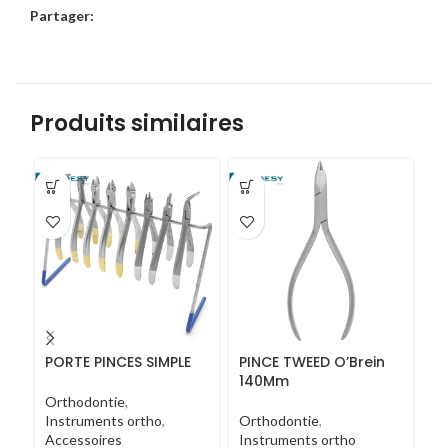
Partager:
Produits similaires
PORTE PINCES SIMPLE
PINCE TWEED O’Brein
P
140Mm
1
Orthodontie
,
Instruments ortho
,
Orthodontie
,
Or
Accessoires
Instruments ortho
In