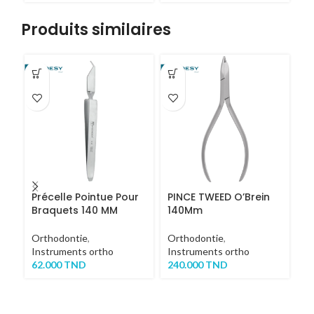
Produits similaires
-1
Précelle Pointue Pour
PINCE TWEED O’Brein
P
Braquets 140 MM
140Mm
m
Orthodontie
,
Orthodontie
,
Or
Instruments ortho
Instruments ortho
In
62.000
TND
240.000
TND
M
D'
14
TT