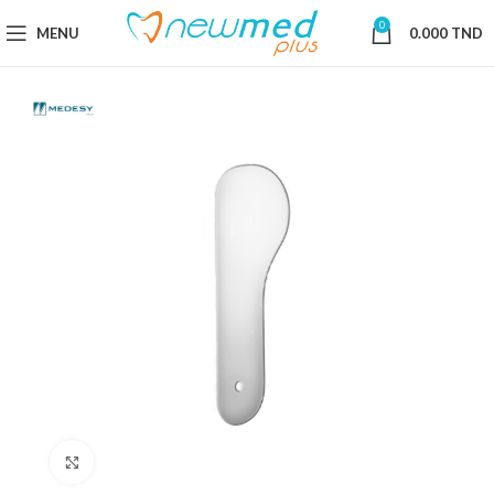
0
MENU
0.000
TND
Cliquez pour agrandir