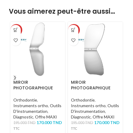
Vous aimerez peut-être aussi…
-13%
-13%
MIROIR
MIROIR
M
PHOTOGRAPHIQUE
PHOTOGRAPHIQUE
P
LATÉRAL
OCCLUSAL
O
Orthodontie
,
Orthodontie
,
Or
Instruments ortho
,
Outils
Instruments ortho
,
Outils
In
D'instrumentation
,
D'instrumentation
,
D'
Diagnostic
,
Offre MAXI
Diagnostic
,
Offre MAXI
Di
170.000
TND
170.000
TND
1
195.000
TND
195.000
TND
TTC
TTC