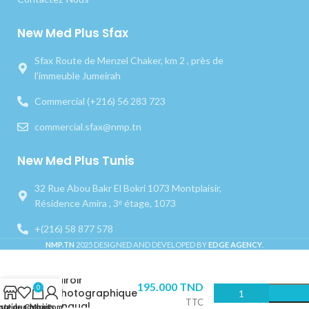
New Med Plus Sfax
Sfax Route de Menzel Chaker, km 2 , près de
l’immeuble Jumeirah
Commercial (+216) 56 283 723
commercial.sfax@nmp.tn
New Med Plus Tunis
32 Rue Abou Bakr El Bokri 1073 Montplaisir,
Résidence Amira , 3ᵉ étage, 1073
+(216) 58 877 578
NMP.TN
2025 DESIGNED AND DEVELOPED BY
EDGE AGENCY
.
Miroir
195.000
TND
0
Photographique
TTC
Lingual
outique
iste de souhaits
Chariot
Mon compte