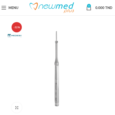
0
MENU
0.000
TND
-32%
Cliquez pour agrandir