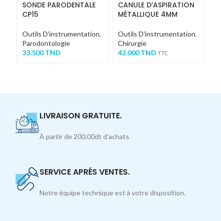
SONDE PARODENTALE
CANULE D’ASPIRATION
PI
CP15
MÉTALLIQUE 4MM
1
Outils D'instrumentation
,
Outils D'instrumentation
,
Ou
Parodontologie
Chirurgie
Ch
33.500
TND
42.000
TND
27
TTC
TT
LIVRAISON GRATUITE.
À partir de 200.00dt d'achats
SERVICE APRÉS VENTES.
Notre équipe technique est à votre disposition.