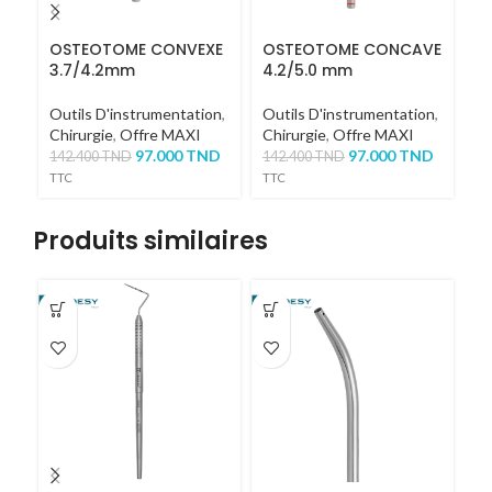
OSTEOTOME CONVEXE
OSTEOTOME CONCAVE
O
3.7/4.2mm
4.2/5.0 mm
N
Outils D'instrumentation
,
Outils D'instrumentation
,
Ou
Chirurgie
,
Offre MAXI
Chirurgie
,
Offre MAXI
1
97.000
TND
97.000
TND
142.400
TND
142.400
TND
TTC
TTC
Produits similaires
-2