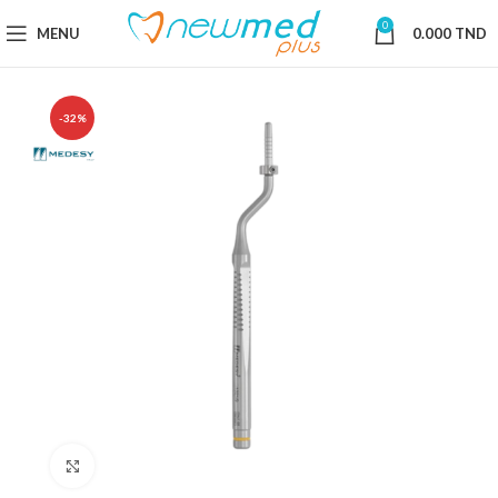
0
MENU
0.000
TND
-32%
Cliquez pour agrandir