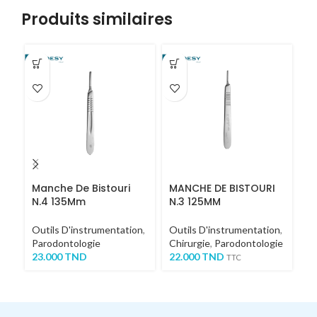
Produits similaires
Manche De Bistouri
MANCHE DE BISTOURI
Pi
N.4 135Mm
N.3 125MM
R
Outils D'instrumentation
,
Outils D'instrumentation
,
Ou
Parodontologie
Chirurgie
,
Parodontologie
Co
23.000
TND
22.000
TND
7
TTC