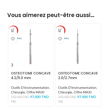
Vous aimerez peut-être aussi…
-32%
-32%
-3
OSTEOTOME CONCAVE
OSTEOTOME CONCAVE
O
4.2/5.0 mm
2.0/2.7mm
I
Outils D'instrumentation
,
Outils D'instrumentation
,
Of
Chirurgie
,
Offre MAXI
Chirurgie
,
Offre MAXI
D'
97.000
TND
97.000
TND
142.400
TND
142.400
TND
14
TTC
TTC
TT