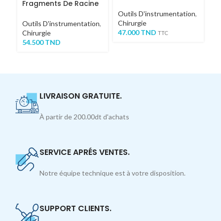
Fragments De Racine
1
COURT
Outils D'instrumentation
,
Chirurgie
Ou
Outils D'instrumentation
,
47.000
TND
Ch
Chirurgie
TTC
1,
54.500
TND
LIVRAISON GRATUITE.
À partir de 200.00dt d'achats
SERVICE APRÉS VENTES.
Notre équipe technique est à votre disposition.
SUPPORT CLIENTS.