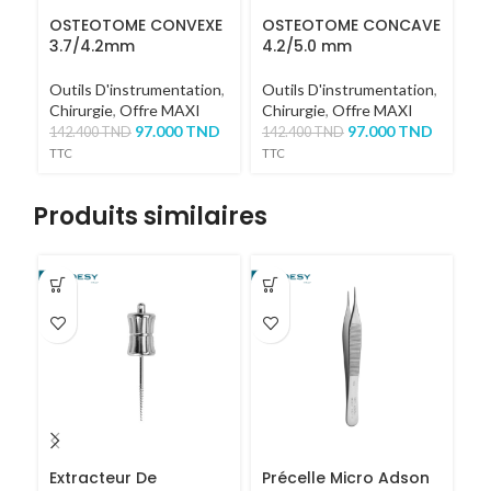
OSTEOTOME CONVEXE
OSTEOTOME CONCAVE
O
3.7/4.2mm
4.2/5.0 mm
2
Outils D'instrumentation
,
Outils D'instrumentation
,
Ou
Chirurgie
,
Offre MAXI
Chirurgie
,
Offre MAXI
Ch
97.000
TND
97.000
TND
142.400
TND
142.400
TND
14
TTC
TTC
TT
Produits similaires
Extracteur De
Précelle Micro Adson
C