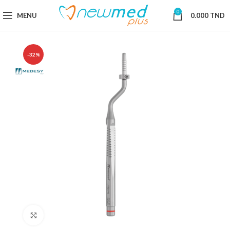
0
MENU
0.000
TND
-32%
Cliquez pour agrandir