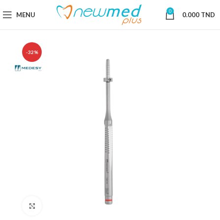
0
MENU
0.000
TND
-32%
Cliquez pour agrandir