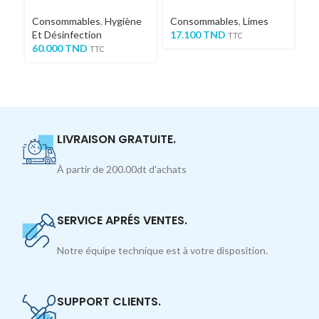
Su
Consommables
,
Hygiène
Consommables
,
Limes
Et Désinfection
17.100
TND
C
TTC
60.000
TND
Em
TTC
Em
18
LIVRAISON GRATUITE.
À partir de 200.00dt d'achats
SERVICE APRÉS VENTES.
Notre équipe technique est à votre disposition.
SUPPORT CLIENTS.