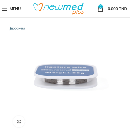
0
MENU
0.000
TND
Cliquez pour agrandir