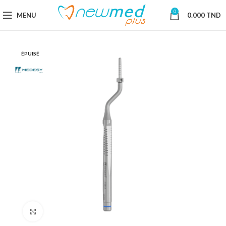
0
MENU
0.000
TND
ÉPUISÉ
Cliquez pour agrandir