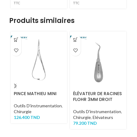
TTC
TTC
TT
Produits similaires
-1
PINCE MATHIEU MINI
ÉLÉVATEUR DE RACINES
P
FLOHR 3MM DROIT
Outils D'instrumentation
,
Or
Chirurgie
Outils D'instrumentation
,
In
126.400
TND
Chirurgie
,
Elévateurs
D'
79.200
TND
Ch
62
TT