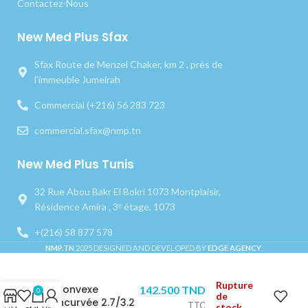
Contactez-Nous
New Med Plus Sfax
Sfax Route de Menzel Chaker, km 2 , près de
l’immeuble Jumeirah
Commercial (+216) 56 283 723
commercial.sfax@nmp.tn
New Med Plus Tunis
32 Rue Abou Bakr El Bokri 1073 Montplaisir,
Résidence Amira , 3ᵉ étage, 1073
+(216) 58 877 578
NMP.TN
2025 DESIGNED AND DEVELOPED BY
EDGE AGENCY
.
Osteotome
Rupture
Convexe
142.500
TND
0
de
Incurvée 2.7/3.2
TTC
stock