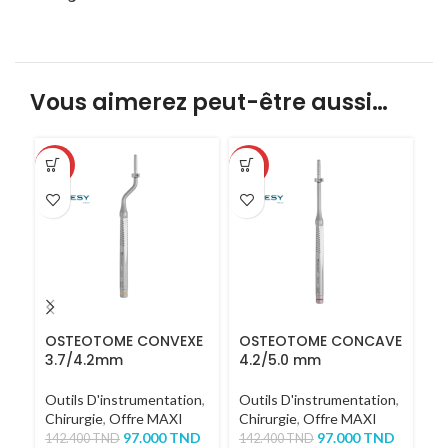
Vous aimerez peut-être aussi…
-32%
-32%
-3
OSTEOTOME CONVEXE
OSTEOTOME CONCAVE
O
3.7/4.2mm
4.2/5.0 mm
2
Outils D'instrumentation
,
Outils D'instrumentation
,
Ou
Chirurgie
,
Offre MAXI
Chirurgie
,
Offre MAXI
Ch
97.000
TND
97.000
TND
142.400
TND
142.400
TND
14