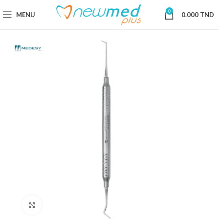
0
MENU
0.000
TND
Cliquez pour agrandir