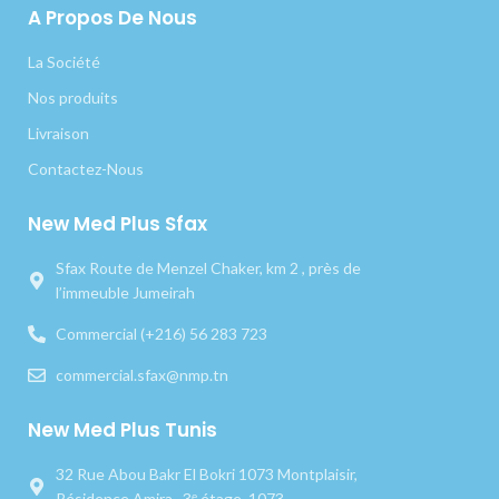
A Propos De Nous
La Société
Nos produits
Livraison
Contactez-Nous
New Med Plus Sfax
Sfax Route de Menzel Chaker, km 2 , près de
l’immeuble Jumeirah
Commercial (+216) 56 283 723
commercial.sfax@nmp.tn
New Med Plus Tunis
32 Rue Abou Bakr El Bokri 1073 Montplaisir,
Résidence Amira , 3ᵉ étage, 1073