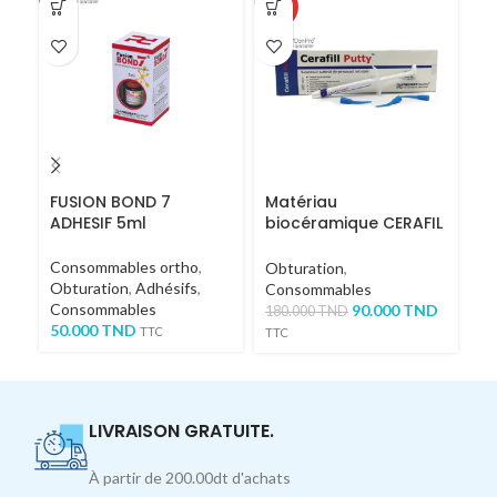
-50%
FUSION BOND 7
Matériau
Pl
ADHESIF 5ml
biocéramique CERAFIL
C
PUTTY
R
Consommables ortho
,
Obturation
,
C
Obturation
,
Adhésifs
,
Consommables
4
Consommables
90.000
TND
180.000
TND
50.000
TND
TTC
TTC
LIVRAISON GRATUITE.
À partir de 200.00dt d'achats