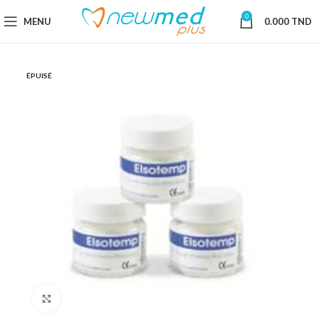
0
MENU
0.000
TND
ÉPUISÉ
Cliquez pour agrandir