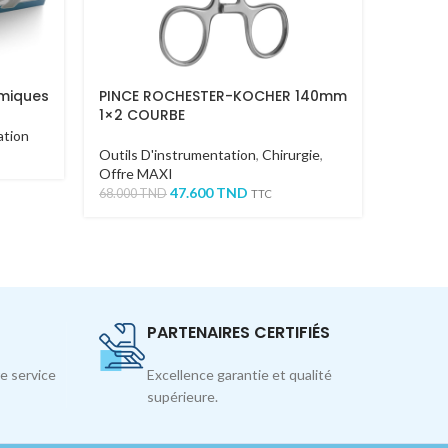
omiques
PINCE ROCHESTER-KOCHER 140mm
CURETTE
1×2 COURBE
ation
Outils 
Outils D'instrumentation
,
Chirurgie
,
Implant
Offre MAXI
85.000
T
47.600
TND
68.000
TND
TTC
PARTENAIRES CERTIFIÉS
e service
Excellence garantie et qualité
supérieure.