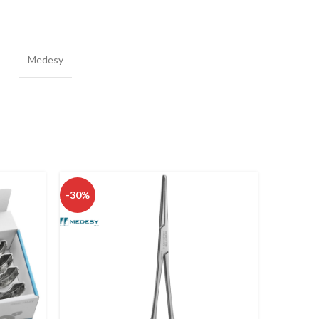
Medesy
-30%
-50%