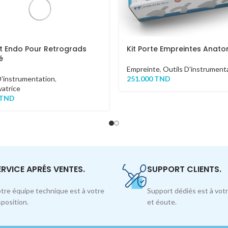
et Endo Pour Retrograds
Kit Porte Empreintes Anat
é
Empreinte
,
Outils D'instrument
D'instrumentation
,
251.000
TND
atrice
TND
ERVICE APRÉS VENTES.
SUPPORT CLIENTS.
tre équipe technique est à votre
Support dédiés est à votr
sposition.
et éoute.