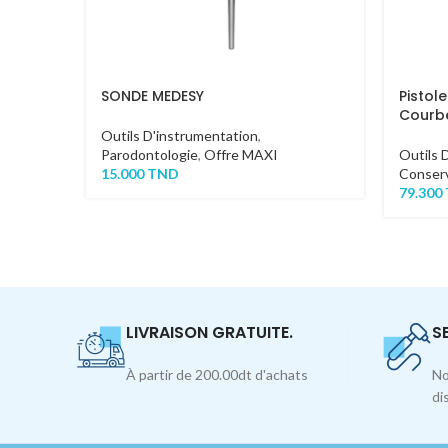
SONDE MEDESY
Pistol
Courb
Outils D'instrumentation
,
Parodontologie
,
Offre MAXI
Outils 
15.000
TND
Conserv
79.300
LIVRAISON GRATUITE.
S
À partir de 200.00dt d'achats
No
di