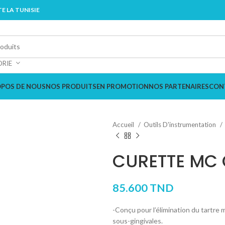
E LA TUNISIE
ORIE
OPOS DE NOUS
NOS PRODUITS
EN PROMOTION
NOS PARTENAIRES
CON
Accueil
Outils D'instrumentation
CURETTE MC 
85.600
TND
-Conçu pour l’élimination du tartre 
sous-gingivales.