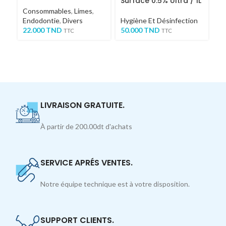
Surface 0.5% Ultra / 1L
S
x
Consommables
,
Limes
,
Endodontie
,
Divers
Hygiène Et Désinfection
Hy
22.000
TND
50.000
TND
1
TTC
TTC
LIVRAISON GRATUITE.
À partir de 200.00dt d'achats
SERVICE APRÉS VENTES.
Notre équipe technique est à votre disposition.
SUPPORT CLIENTS.