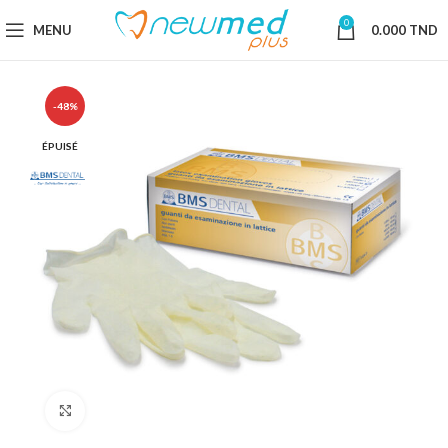
0
MENU
0.000
TND
-48%
ÉPUISÉ
Cliquez pour agrandir