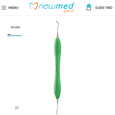
0
MENU
0.000
TND
ÉPUISÉ
Cliquez pour agrandir