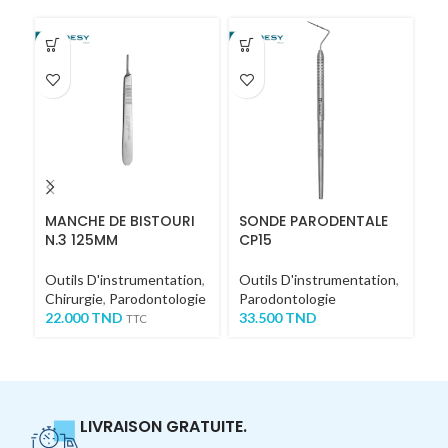
MANCHE DE BISTOURI
SONDE PARODENTALE
C
N.3 125MM
CP15
M
Outils D'instrumentation
,
Outils D'instrumentation
,
Ou
Chirurgie
,
Parodontologie
Parodontologie
Ch
22.000
TND
33.500
TND
4
TTC
LIVRAISON GRATUITE.