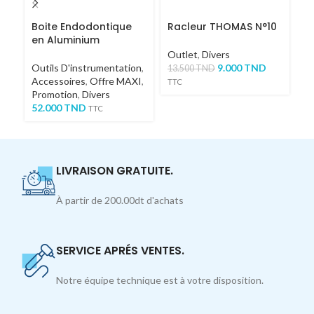
Boite Endodontique
Racleur THOMAS N°10
Pi
en Aluminium
an
Outlet
,
Divers
Outils D'instrumentation
,
9.000
TND
Di
13.500
TND
Accessoires
,
Offre MAXI
,
1
TTC
Promotion
,
Divers
52.000
TND
TTC
LIVRAISON GRATUITE.
À partir de 200.00dt d'achats
SERVICE APRÉS VENTES.
Notre équipe technique est à votre disposition.