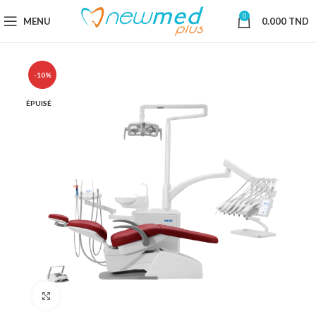
0
MENU
0.000
TND
-10%
ÉPUISÉ
Cliquez pour agrandir